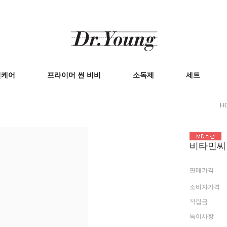
킨케어
프라이머 썬 비비
소독제
세트
H
비타민씨 
판매가격
소비자가격
적립금
특이사항