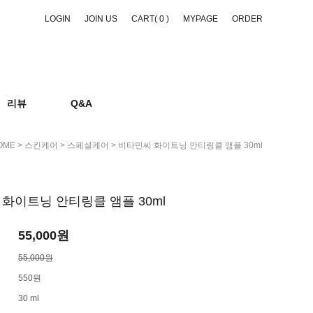
LOGIN
JOIN US
CART(
0
)
MYPAGE
ORDER
리뷰
Q&A
OME
>
스킨케어
>
스페셜케어
> 비타민씨 화이트닝 안티링클 앰플 30ml
화이트닝 안티링클 앰플 30ml
55,000
원
55,000원
550원
30 ml