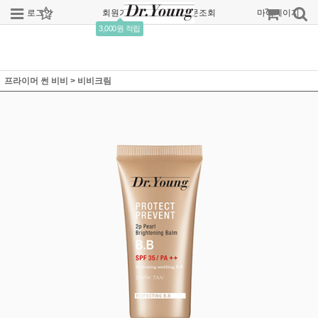
로그인
회원가입
주문조회
마이페이지
3,000원 적립
프라이머 썬 비비
>
비비크림