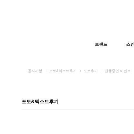
브랜드
스
공지사항
포토&텍스트후기
포토후기
진행중인 이벤트
포토&텍스트후기