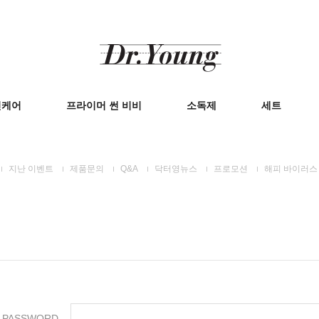
킨케어
프라이머 썬 비비
소독제
세트
지난 이벤트
제품문의
Q&A
닥터영뉴스
프로모션
해피 바이러스
PASSWORD