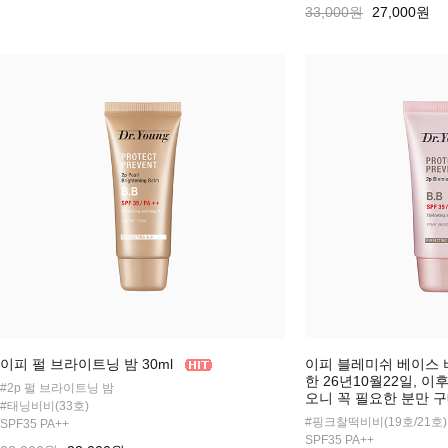
33,000원
27,000원
이피 펄 브라이트닝 밤 30ml
이피 블레미쉬 베이스 비
한 26년10월22일, 
#2p 펄 브라이트닝 밤
오니 꼭 필요한 분만 
#태닝비비(33호)
#핑크찰떡비비(19호/21호)
SPF35 PA++
SPF35 PA++