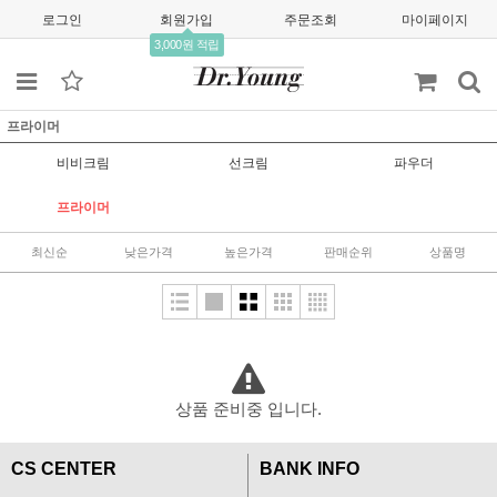
로그인
회원가입
주문조회
마이페이지
3,000원 적립
프라이머
비비크림
선크림
파우더
프라이머
최신순
낮은가격
높은가격
판매순위
상품명
상품 준비중 입니다.
CS CENTER
BANK INFO